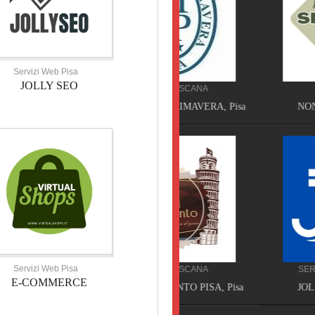
Servizi Web Pisa
JOLLY SEO
HOTEL TOSCANA
SERVIZI SICILIA
HOTEL VILLA PRIMAVERA, Pisa
NON SOLO SPURGHI,
Servizi Web Pisa
HOTEL TOSCANA
SERVIZI WEB TOSCANA
E-COMMERCE
HOTEL NOVECENTO PISA, Pisa
JOLLY PARTNER, Pisa