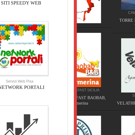
SITI SPEEDY WEB
CAMPEGGIO TOSCANA
TORRE PENDENTE CAMP
VILLAGE, Pisa
Servizi Web Pisa
NETWORK PORTALI
BED AND BREAKFAST SICILIA
SERVIZI TOSCANA
BED AND BREAKFAST BAOBAB,
Piazza Armerina
VELATHRI TOUR, Casciana 