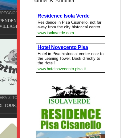
Banner & Annunci
ING
Terme