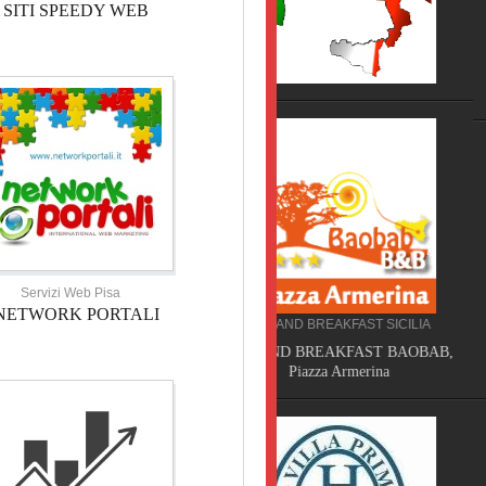
SITI SPEEDY WEB
CAMPEGGIO TOSCANA
TORRE PENDENTE CAMP
VILLAGE, Pisa
Servizi Web Pisa
NETWORK PORTALI
BED AND BREAKFAST SICILIA
SERVIZI TOSCANA
BED AND BREAKFAST BAOBAB,
Piazza Armerina
VELATHRI TOUR, Casciana 