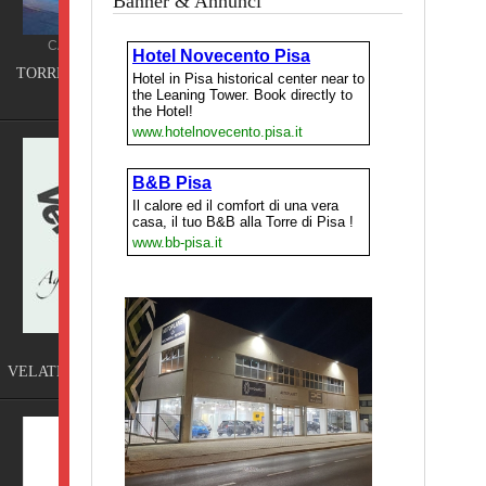
Banner & Annunci
ING
Terme