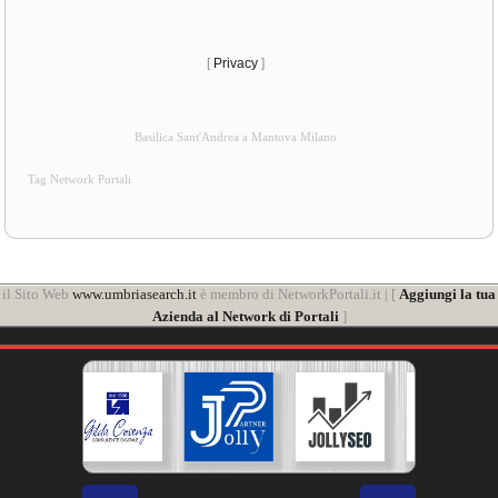
[
Privacy
]
Basilica Sant'Andrea a Mantova Milano
Tag Network Portali
il Sito Web
www.umbriasearch.it
è membro di NetworkPortali.it | [
Aggiungi la tua
Azienda al Network di Portali
]