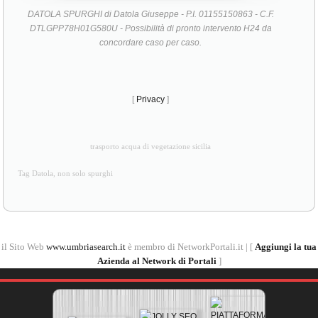
DATOLA SPURGHI di Datola Giuseppe - P.I. 01155150863 - C.F.
DTLGPP78H01G580U - Possibilità di pronto intervento H24 da
concordare caso per caso.
[
Privacy
]
trasporto acqua di vegetazione sicilia
Tag Datola, non solo spurghi
il Sito Web
www.umbriasearch.it
è membro di NetworkPortali.it | [
Aggiungi la tua
Azienda al Network di Portali
]