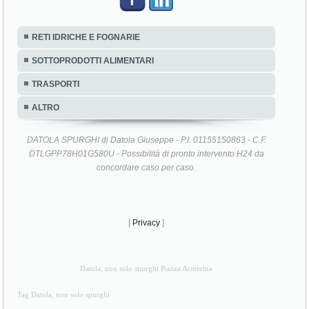
RETI IDRICHE E FOGNARIE
SOTTOPRODOTTI ALIMENTARI
TRASPORTI
ALTRO
DATOLA SPURGHI di Datola Giuseppe - P.I. 01155150863 - C.F.
DTLGPP78H01G580U - Possibilità di pronto intervento H24 da
concordare caso per caso.
[
Privacy
]
Datola, non solo spurghi Piazza Armerina
Tag Datola, non solo spurghi