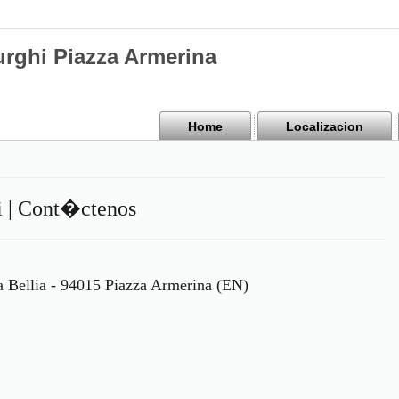
urghi Piazza Armerina
Home
Localizacion
hi | Cont�ctenos
a Bellia - 94015 Piazza Armerina (EN)