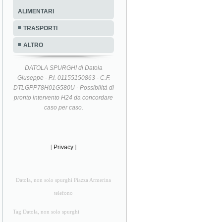
ALIMENTARI
TRASPORTI
ALTRO
DATOLA SPURGHI di Datola
Giuseppe - P.I. 01155150863 - C.F.
DTLGPP78H01G580U - Possibilità di
pronto intervento H24 da concordare
caso per caso.
[
Privacy
]
Datola, non solo spurghi Piazza Armerina
telefono
Tag Datola, non solo spurghi