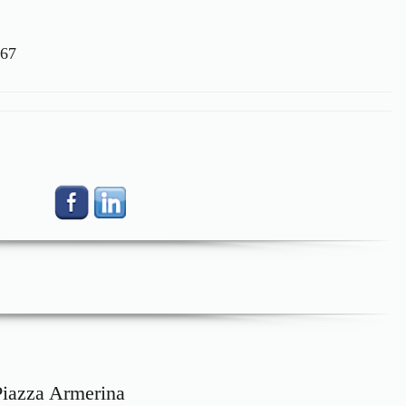
667
Piazza Armerina