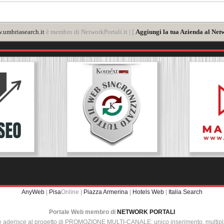
.umbriasearch.it
è membro di NetworkPortali.it | [
Aggiungi la tua Azienda al Netw
AnyWeb
|
Pisa
Online |
Piazza Armerina
|
Hotels Web
|
Italia Search
Portale Web membro di
NETWORK PORTALI
e aderisce al progetto di PROMOZIONE MULTI-CANALE: unico inserimento, multip