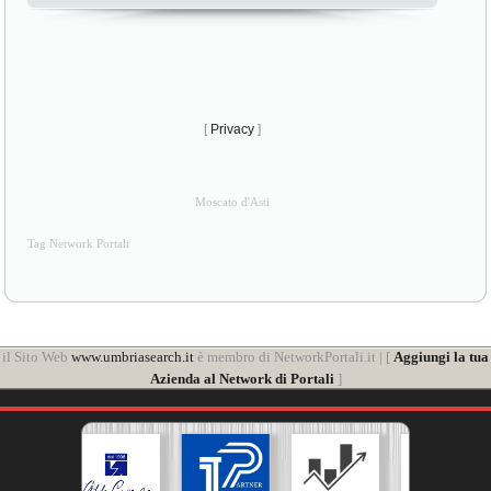
[
Privacy
]
Moscato d'Asti
Tag Network Portali
il Sito Web
www.umbriasearch.it
è membro di NetworkPortali.it | [
Aggiungi la tua
Azienda al Network di Portali
]