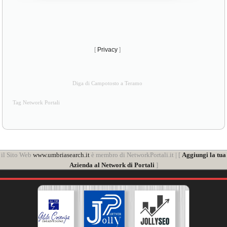
[
Privacy
]
Diga di Campotosto a Teramo
Tag Network Portali
il Sito Web
www.umbriasearch.it
è membro di NetworkPortali.it | [
Aggiungi la tua
Azienda al Network di Portali
]