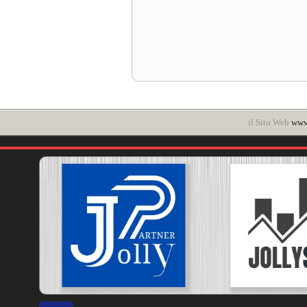
il Sito Web
www