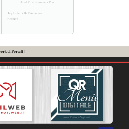
Hotel Villa Primavera Pisa
Tag Hotel Villa Primavera
ricettiva
ork di Portali
]