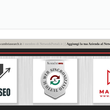
.umbriasearch.it
è membro di NetworkPortali.it | [
Aggiungi la tua Azienda al Netw