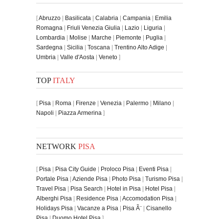
[
Abruzzo
|
Basilicata
|
Calabria
|
Campania
|
Emilia
Romagna
|
Friuli Venezia Giulia
|
Lazio
|
Liguria
|
Lombardia
|
Molise
|
Marche
|
Piemonte
|
Puglia
|
Sardegna
|
Sicilia
|
Toscana
|
Trentino Alto Adige
|
Umbria
|
Valle d'Aosta
|
Veneto
]
TOP
ITALY
[
Pisa
|
Roma
|
Firenze
|
Venezia
|
Palermo
|
Milano
|
Napoli
|
Piazza Armerina
]
NETWORK
PISA
[
Pisa
|
Pisa City Guide
|
Proloco Pisa
|
Eventi Pisa
|
Portale Pisa
|
Aziende Pisa
|
Photo Pisa
|
Turismo Pisa
|
Travel Pisa
|
Pisa Search
|
Hotel in Pisa
|
Hotel Pisa
|
Alberghi Pisa
|
Residence Pisa
|
Accomodation Pisa
|
Holidays Pisa
|
Vacanze a Pisa
|
Pisa Ã¨
|
Cisanello
Pisa
|
Duomo Hotel Pisa
]