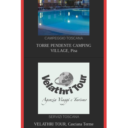
CAMPEGGIO TOSCANA
TORRE PENDENTE CAMPING
VILLAGE, Pisa
CILIA
SERVIZI TOSCANA
AOBAB,
VELATHRI TOUR, Casciana Terme