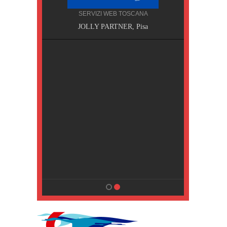
SERVIZI WEB TOSCANA
, Pisa
JOLLY PARTNER, Pisa
NA
MPING