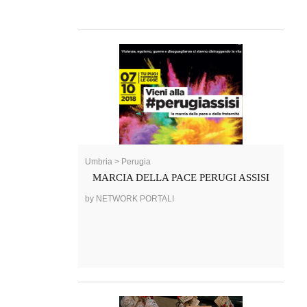
Umbria > Perugia
MARCIA DELLA PACE PERUGI ASSISI
by NETWORK PORTALI