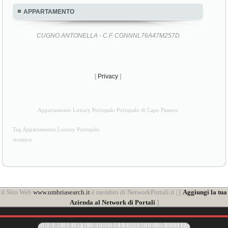
APPARTAMENTO
CUGNO ANTONELLA - C.F. CGNNNL76A47M257D
[
Privacy
]
Appartamento Luxury Portopalo Portopalo di Capo Passero
Tag Appartamento Luxury Portopalo
ricettiva
il Sito Web
www.umbriasearch.it
è membro di NetworkPortali.it | [
Aggiungi la tua
Azienda al Network di Portali
]