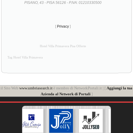
PISANO, 43 - PISA 56126 - P.IVA: 01210330500
[
Privacy
]
Hotel Villa Primavera Pisa Offerte
Tag Hotel Villa Primavera
il Sito Web
www.umbriasearch.it
è membro di NetworkPortali.it | [
Aggiungi la tua
Azienda al Network di Portali
]