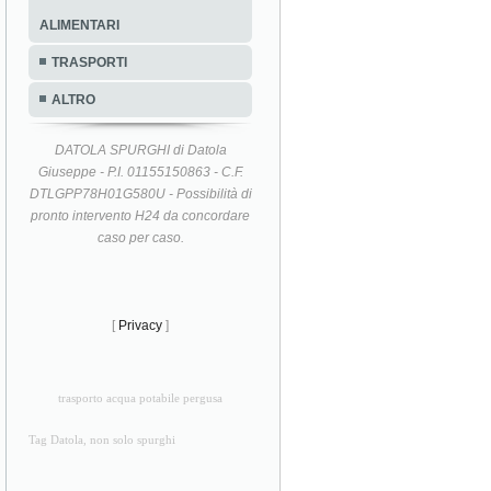
ALIMENTARI
TRASPORTI
ALTRO
DATOLA SPURGHI di Datola
Giuseppe - P.I. 01155150863 - C.F.
DTLGPP78H01G580U - Possibilità di
pronto intervento H24 da concordare
caso per caso.
[
Privacy
]
trasporto acqua potabile pergusa
Tag Datola, non solo spurghi