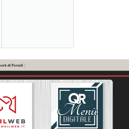
ork di Portali
]