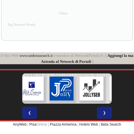
Udine
Tag Network Portali
il Sito Web
www.umbriasearch.it
è membro di NetworkPortali.it | [
Aggiungi la tua
Azienda al Network di Portali
]
❮
❯
AnyWeb
|
Pisa
Online |
Piazza Armerina
|
Hotels Web
|
Italia Search