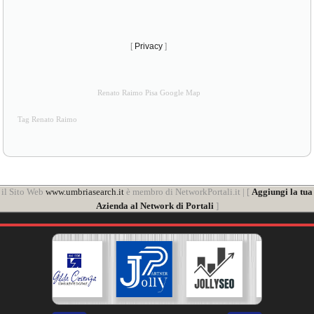
[
Privacy
]
Renato Raimo Pisa Google Map
Tag Renato Raimo
il Sito Web
www.umbriasearch.it
è membro di NetworkPortali.it | [
Aggiungi la tua
Azienda al Network di Portali
]