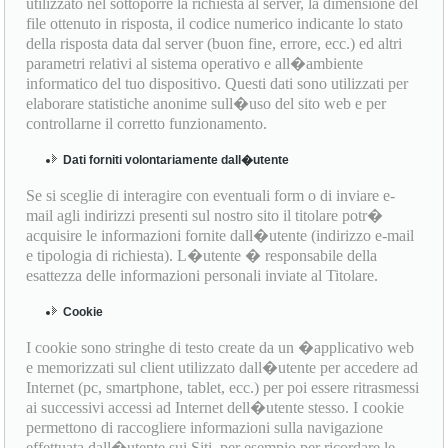
utilizzato nel sottoporre la richiesta al server, la dimensione del
file ottenuto in risposta, il codice numerico indicante lo stato
della risposta data dal server (buon fine, errore, ecc.) ed altri
parametri relativi al sistema operativo e all�ambiente
informatico del tuo dispositivo. Questi dati sono utilizzati per
elaborare statistiche anonime sull�uso del sito web e per
controllarne il corretto funzionamento.
Dati forniti volontariamente dall�utente
Se si sceglie di interagire con eventuali form o di inviare e-
mail agli indirizzi presenti sul nostro sito il titolare potr�
acquisire le informazioni fornite dall�utente (indirizzo e-mail
e tipologia di richiesta). L�utente � responsabile della
esattezza delle informazioni personali inviate al Titolare.
Cookie
I cookie sono stringhe di testo create da un �applicativo web
e memorizzati sul client utilizzato dall�utente per accedere ad
Internet (pc, smartphone, tablet, ecc.) per poi essere ritrasmessi
ai successivi accessi ad Internet dell�utente stesso. I cookie
permettono di raccogliere informazioni sulla navigazione
effettuata dall�utente sui Siti, per esempio per ricordare le