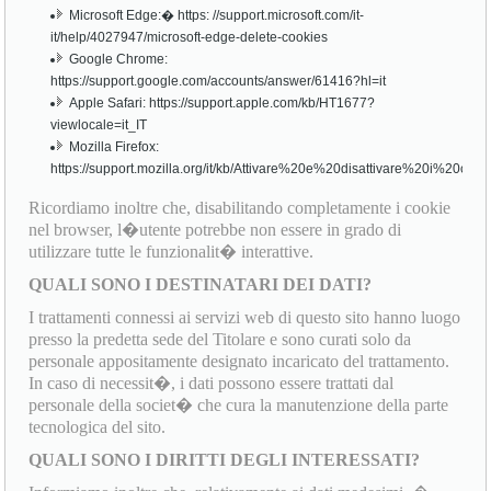
Microsoft Edge:� https: //support.microsoft.com/it-
it/help/4027947/microsoft-edge-delete-cookies
Google Chrome:
https://support.google.com/accounts/answer/61416?hl=it
Apple Safari: https://support.apple.com/kb/HT1677?
viewlocale=it_IT
Mozilla Firefox:
https://support.mozilla.org/it/kb/Attivare%20e%20disattivare%20i%20cook
Ricordiamo inoltre che, disabilitando completamente i cookie
nel browser, l�utente potrebbe non essere in grado di
utilizzare tutte le funzionalit� interattive.
QUALI SONO I DESTINATARI DEI DATI?
I trattamenti connessi ai servizi web di questo sito hanno luogo
presso la predetta sede del Titolare e sono curati solo da
personale appositamente designato incaricato del trattamento.
In caso di necessit�, i dati possono essere trattati dal
personale della societ� che cura la manutenzione della parte
tecnologica del sito.
QUALI SONO I DIRITTI DEGLI INTERESSATI?