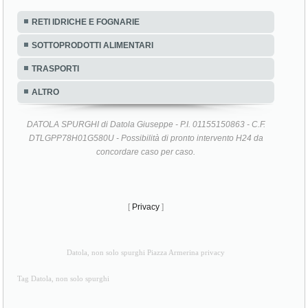
RETI IDRICHE E FOGNARIE
SOTTOPRODOTTI ALIMENTARI
TRASPORTI
ALTRO
DATOLA SPURGHI di Datola Giuseppe - P.I. 01155150863 - C.F.
DTLGPP78H01G580U - Possibilità di pronto intervento H24 da
concordare caso per caso.
[
Privacy
]
Datola, non solo spurghi Piazza Armerina privacy
Tag Datola, non solo spurghi